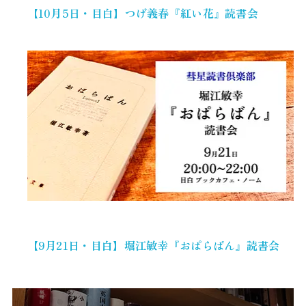
【10月5日・目白】つげ義春『紅い花』読書会
【9月21日・目白】堀江敏幸『おぱらばん』読書会