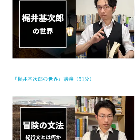
『梶井基次郎の世界』講義（51分）