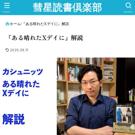
彗星読書倶楽部
MENU
SEARCH
ホーム
『ある晴れたXデイに』解説
『ある晴れたXデイに』解説
2025.09.17